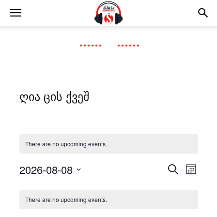
ღია ცის ქვეშ
There are no upcoming events.
2026-08-08
Even
Events
Search
Month
View
Select
Search
Calendar
date.
Navig
There are no upcoming events.
and
of