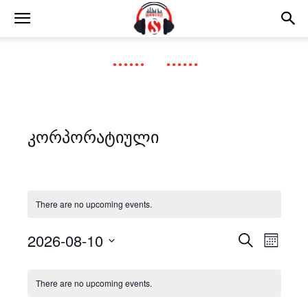
კორპორატიული
There are no upcoming events.
2026-08-10
Even
Events
Search
Month
View
Select
Search
Calendar
date.
Navig
There are no upcoming events.
and
of